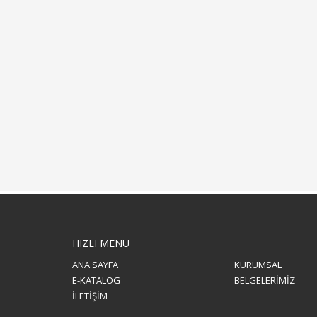
HIZLI MENU
ANA SAYFA
KURUMSAL
E-KATALOG
BELGELERİMİZ
İLETİŞİM