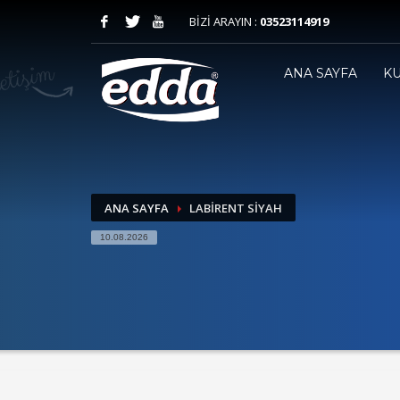
BİZİ ARAYIN :
03523114919
ANA SAYFA
K
ANA SAYFA
LABIRENT SIYAH
10.08.2026