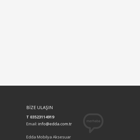
BİZE ULAŞIN
T 03523114919
Email:
info@edda.com.tr
Edda Mobilya Aksesuar